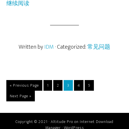
继续阅读
Written by
IDM
· Categorized:
常见问题
Go
Go
Go
Go
Go
Go
«
Previous Page
1
2
3
4
5
to
to
to
to
to
to
Go
Next Page »
page
page
page
page
page
to
Copyright © 2021 · Altitude Pro on Internet Download
Manager · WordPress