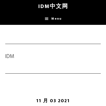
Skip
IDM中文网
to
main
Menu
content
IDM
11 月 03 2021