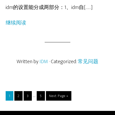
idm的设置能分成两部分：1、idm自[……]
继续阅读
Written by
IDM
· Categorized:
常见问题
Interim
…
Go
Go
Go
Go
Go
1
2
3
5
Next Page »
to
to
to
pages
to
to
page
page
page
page
omitted