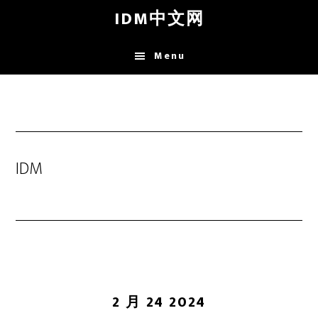
Skip
IDM中文网
to
main
Menu
content
IDM
2 月 24 2024