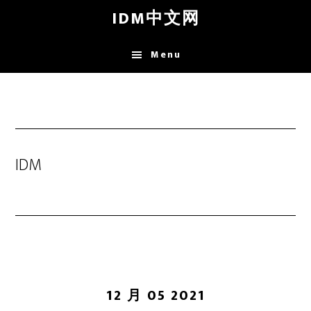
Skip
IDM中文网
to
main
Menu
content
IDM
12 月 05 2021