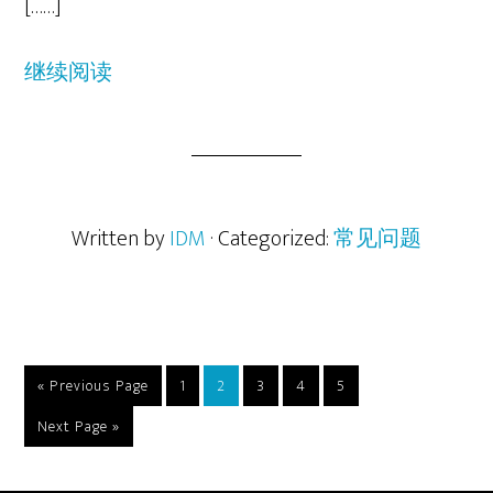
[……]
继续阅读
Written by
IDM
· Categorized:
常见问题
Go
Go
Go
Go
Go
Go
«
Previous Page
1
2
3
4
5
to
to
to
to
to
to
Go
Next Page »
page
page
page
page
page
to