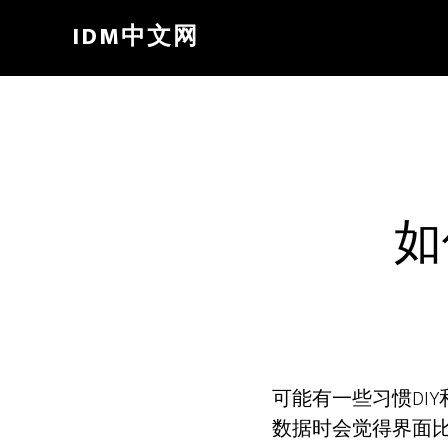
Skip
IDM中文网
to
main
content
如
可能有一些习惯DIY和个
数据时会觉得界面比